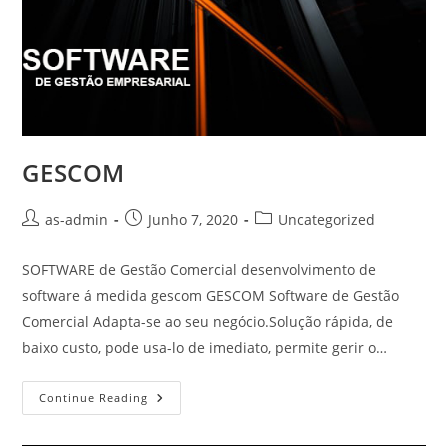
GESCOM
Post
Post
Post
as-admin
Junho 7, 2020
Uncategorized
author:
published:
category:
SOFTWARE de Gestão Comercial desenvolvimento de
software á medida gescom GESCOM Software de Gestão
Comercial Adapta-se ao seu negócio.Solução rápida, de
baixo custo, pode usa-lo de imediato, permite gerir o…
GESCOM
Continue Reading